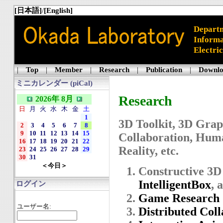
[日本語]
/
[English]
Departm
Informa
Electri
|
Top
|
Member
|
Research
|
Publication
|
Downl
ミニカレンダー (piCal)
Research
2026年 8月
日
月
火
水
木
金
土
1
3D Toolkit, 3D Gra
2
3
4
5
6
7
8
9
10
11
12
13
14
15
Collaboration, Huma
16
17
18
19
20
21
22
Reality, etc.
23
24
25
26
27
28
29
30
31
＜今日＞
Constructive 3D
IntelligentBox
, 
ログイン
Game Research
ユーザー名:
Distributed Col