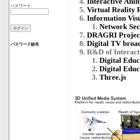
Interactive Ani
パスワード:
Virtual Reality
Information Vis
Network Secu
DRAGRI Projec
Digital TV broa
パスワード紛失
R&D of Interact
Digital Educ
Digital Educ
Three.js