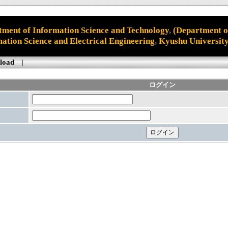
ment of Information Science and Technology
,
(Department of
ation Science and Electrical Engineering
,
Kyushu Universit
load
|
ログイン