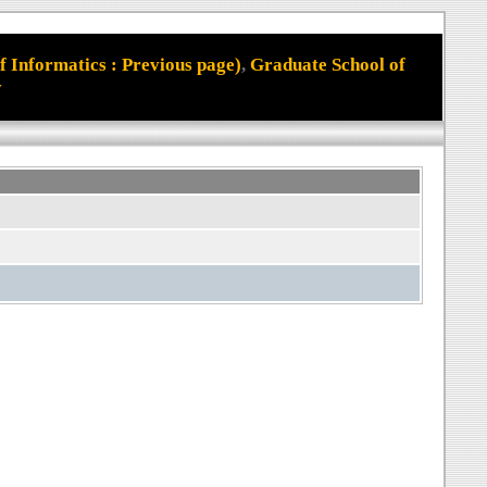
 Informatics : Previous page)
,
Graduate School of
y